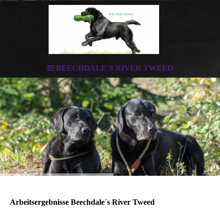
BEECHDALE´S RIVER TWEED
Arbeitsergebnisse Beechdale´s River Tweed