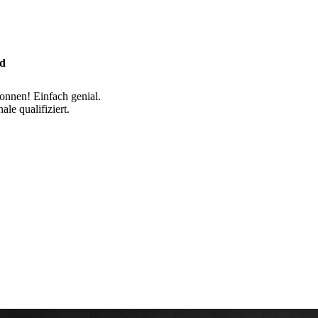
ad
nnen! Einfach genial.
ale qualifiziert.